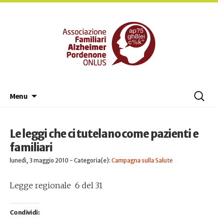
Associaz
Vai
Ricerc
Menu
al
per:
contenuto
Le leggi che ci tutelano come pazienti e
familiari
lunedì, 3 maggio 2010 - Categoria(e):
Campagna sulla Salute
Legge regionale 6 del 31
Condividi: