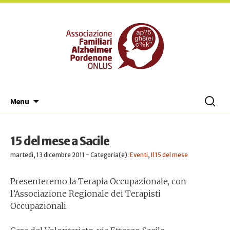
Associaz
Vai
Ricerc
Menu
al
per:
contenuto
15 del mese a Sacile
martedì, 13 dicembre 2011 - Categoria(e):
Eventi
,
Il 15 del mese
Presenteremo la Terapia Occupazionale, con
l’Associazione Regionale dei Terapisti
Occupazionali.