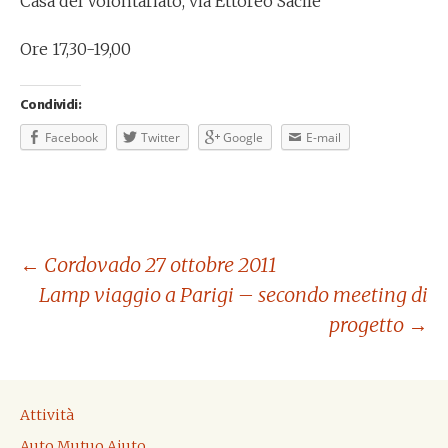
Casa del Volontariato, via Ettoreo Sacile
Ore 17,30-19,00
Condividi:
Facebook
Twitter
Google
E-mail
←
Cordovado 27 ottobre 2011
Lamp viaggio a Parigi – secondo meeting di
Navigazione
progetto
→
articolo
Attività
Auto Mutuo Aiuto